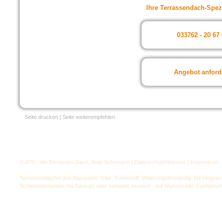
Ihre Terrassendach-Spez
033762 - 20 67
Angebot anford
Seite drucken
|
Seite weiterempfehlen
© ATD - Alu Terrassen-Dach, Antje Schumann
|
Datenschutzhinweise
|
Impressum
Terrassendächer aus Aluminium, Glas, Kunststoff. Witterungsbeständig. Mit integri
Schiebeelementen. Als Bausatz oder komplett montiert - auf Wunsch inkl. Fundamen